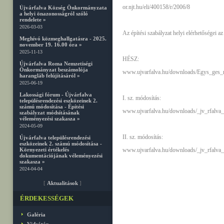
or.njt.hu/eli/400158/r/2006/8
Újvárfalva Község Önkormányzata
a helyi önazonosságról szóló
rendelete »
2026-03-03
Az építési szabályzat helyi elérhetőségei az
Meghívó közmeghallgatásra - 2025.
november 19. 16.00 óra »
2025-11-13
HÉSZ:
Újvárfalva Roma Nemzetiségi
Önkormányzat beszámolója
www.ujvarfalva.hu/downloads/Egys_ges_r
harangláb felújításáról »
2025-06-19
Lakossági fórum - Újvárfalva
I. sz. módosítás:
településrendezési eszközeinek 2.
számú módosítása - Építési
www.ujvarfalva.hu/downloads/_jv_rfal
szabályzat módsításának
véleményezési szakasza »
2024-05-09
II. sz. módosítás:
Újvárfalva településrendezési
eszközeinek 2. számú módosítása -
Környezeti értékelés
www.ujvarfalva.hu/downloads/_jv_rfa
dokumentációjának véleményezési
szakasza »
2024-04-04
[
Aktualitások
]
ÉRDEKESSÉGEK
Galéria