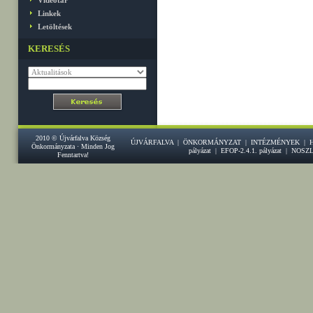
Videótár
Linkek
Letöltések
KERESÉS
2010 © Újvárfalva Község
ÚJVÁRFALVA
|
ÖNKORMÁNYZAT
|
INTÉZMÉNYEK
|
Önkormányzata · Minden Jog
pályázat
|
EFOP-2.4.1. pályázat
|
NOSZ
Fenntartva!