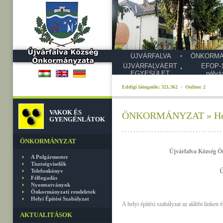
ÚJVÁRFALVA
ÖNKORMÁ
ÚJVÁRFALVÁÉRT
EFOP-1
EGYESÜLET
pályá
Eddigi látogatók: 321,362 · Online: 2
VAKOK ÉS
ÖNKORMÁNYZAT » Helyi
GYENGÉNLÁTOK
ÖNKORMÁNYZAT
Újvárfalva Község Ön
A Polgármester
Tisztségviselők
Telefonkönyv
Ú
Félfogadás
Nyomtatványok
Önkormányzati rendeletek
Helyi Építési Szabályzat
A helyi építési szabályzat az alábbi linken é
AKTUALITÁSOK