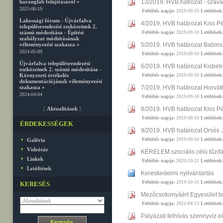
harangláb felújításáról »
13/2019. HVB hatrozat - szav
2025-06-19
Feltöltés napja:
2019-09-19
Letöltések
Lakossági fórum - Újvárfalva
4/2019. HVB határozat Kiss Pét
településrendezési eszközeinek 2.
számú módosítása - Építési
Feltöltés napja:
2019-09-10
Letöltések
szabályzat módsításának
véleményezési szakasza »
5/2019. HVB határozat Babinszk
2024-05-09
Feltöltés napja:
2019-09-10
Letöltések
Újvárfalva településrendezési
6/2019. HVB határozat Kisbebe
eszközeinek 2. számú módosítása -
Környezeti értékelés
Feltöltés napja:
2019-09-10
Letöltések
dokumentációjának véleményezési
szakasza »
7/2019. HVB határozat Horváth 
2024-04-04
Feltöltés napja:
2019-09-10
Letöltések
[
Aktualitások
]
8/2019. HVB határozat Kiss Pét
Feltöltés napja:
2019-09-10
Letöltések
ÉRDEKESSÉGEK
9/2019. HVB határozat Orsós J
Feltöltés napja:
2019-09-10
Letöltések
Galéria
Videótár
KÉRELEM szociális célú tűzif
Linkek
Feltöltés napja:
2020-10-21
Letöltések
Letöltések
Kereskedelmi nyilvántartás
Feltöltés napja:
2019-10-31
Letöltések
KERESÉS
Mezőcsokonyáért Egyesület be
Feltöltés napja:
2021-04-13
Letöltések
Pályázati felhívás szennyvíz el