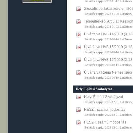
Feltöltés napja:
2013-11-12
Letöltések
Szocális bérlakás kérelem 20
Feltöltés napja:
2022-11-30
Letöltések
Településképi Arculati Kézikö
Feltöltés napja:
2018-01-02
Letöltések
Újvárfalva HVB 14/2019.(X.
Feltöltés napja:
2019-10-14
Letöltések
Újvárfalva HVB 15/2019.(X.1
Feltöltés napja:
2019-10-14
Letöltések
Újvárfalva HVB 16/2019.(X.1
Feltöltés napja:
2019-10-14
Letöltések
Újvárfalva Roma Nemzetiségi 
Feltöltés napja:
2025-06-19
Letöltések
Helyi Építési Szabályzat
Helyi Építési Szabályzat
Feltöltés napja:
2025-12-01
Letöltések
HÉSZ I. számú módosítás
Feltöltés napja:
2025-12-01
Letöltések
HÉSZ II. számú módosítás
Feltöltés napja:
2025-12-01
Letöltések