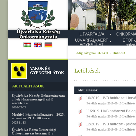
ÚJVÁRFALVA
ÖNKORMÁ
ÚJVÁRFALVÁÉRT
EFOP-1
EGYESÜLET
pályá
Eddigi látogatók: 321,411 · Online: 3
VAKOK ÉS
Letöltések
GYENGÉNLÁTOK
AKTUALITÁSOK
Aktualitások
Újvárfalva Község Önkormányzata
10/2019. HVB határozat Horv
a helyi önazonosságról szóló
rendelete »
Feltöltés napja:
2019-09-10
Letöltések
2026-03-03
11/2019. HVB határozat Balogh
Meghívó közmeghallgatásra - 2025.
Feltöltés napja:
2019-09-10
Letöltések
november 19. 16.00 óra »
2025-11-13
12/2019. HVB hatrozat - jelölt
Újvárfalva Roma Nemzetiségi
Feltöltés napja:
2019-09-10
Letöltések
Önkormányzat beszámolója