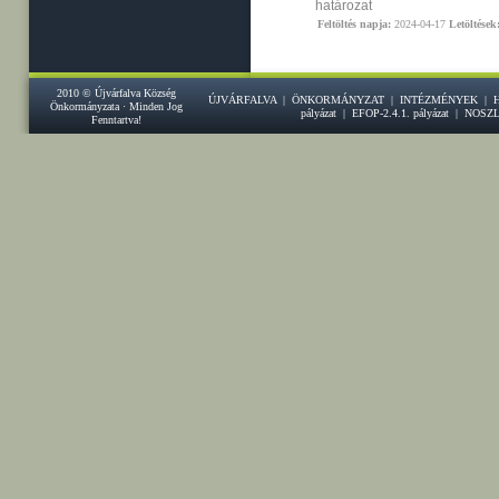
határozat
Feltöltés napja:
2024-04-17
Letöltések
2010 © Újvárfalva Község
ÚJVÁRFALVA
|
ÖNKORMÁNYZAT
|
INTÉZMÉNYEK
|
Önkormányzata · Minden Jog
pályázat
|
EFOP-2.4.1. pályázat
|
NOSZ
Fenntartva!