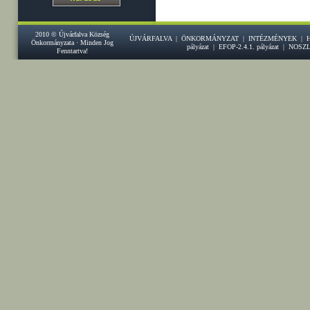
2010 © Újvárfalva Község
ÚJVÁRFALVA
|
ÖNKORMÁNYZAT
|
INTÉZMÉNYEK
|
Önkormányzata · Minden Jog
pályázat
|
EFOP-2.4.1. pályázat
|
NOSZ
Fenntartva!