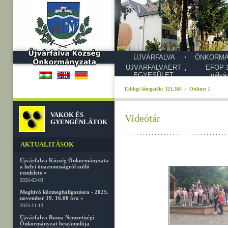
ÚJVÁRFALVA
ÖNKORMÁ
ÚJVÁRFALVÁÉRT
EFOP-1
EGYESÜLET
pályá
Eddigi látogatók: 321,366 · Online: 1
VAKOK ÉS
Videótár
GYENGÉNLÁTOK
AKTUALITÁSOK
Újvárfalva Község Önkormányzata
a helyi önazonosságról szóló
rendelete »
2026-03-03
Meghívó közmeghallgatásra - 2025.
november 19. 16.00 óra »
2025-11-13
Újvárfalva Roma Nemzetiségi
Önkormányzat beszámolója