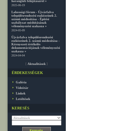
harangláb felújításáról »
2025-06-19
Lakossági fórum - Újvárfalva
településrendezési eszközeinek 2.
számú módosítása - Építési
szabályzat módsításának
véleményezési szakasza »
2024-05-09
Újvárfalva településrendezési
eszközeinek 2. számú módosítása -
Környezeti értékelés
dokumentációjának véleményezési
szakasza »
2024-04-04
[
Aktualitások
]
ÉRDEKESSÉGEK
Galéria
Videótár
Linkek
Letöltések
KERESÉS