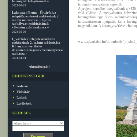
támogatási kérelmet nyújtott be. A kér
harangláb felújításáról »
térítendő támogatásra jogosult.
2025-06-19
A projekt keretében megvalósult a 7436 
Lakossági fórum - Újvárfalva
való ellátása. A megvalósítás helyszín
településrendezési eszközeinek 2.
haranglábon egy 58cm szoknyaátmérőj
számú módosítása - Építési
tartószerkezeten nyugszik. Ezt a harang
szabályzat módsításának
megszólaljon. A harangvezérlése a harangl
véleményezési szakasza »
2024-05-09
Újvárfalva településrendezési
www.ujvarfalva.hu/downloads/_r_sbeli
eszközeinek 2. számú módosítása -
Környezeti értékelés
dokumentációjának véleményezési
szakasza »
2024-04-04
[
Aktualitások
]
ÉRDEKESSÉGEK
Galéria
Videótár
Linkek
Letöltések
KERESÉS