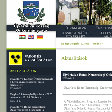
ÚJVÁRFALVA
ÖNKORMÁ
ÚJVÁRFALVÁÉRT
EFOP-1
EGYESÜLET
pályá
Eddigi látogatók: 321,061 · Online: 4
VAKOK ÉS
Aktualitások
GYENGÉNLÁTOK
AKTUALITÁSOK
Újvárfalva Roma Nemzetiségi Önko
2025-06-19
Újvárfalva Község Önkormányzata
a helyi önazonosságról szóló
rendelete »
Újvárfalva Roma Nemzetiségi Önkormányz
2026-03-03
Meghívó közmeghallgatásra - 2025.
november 19. 16.00 óra »
2025-11-13
A Vidékfejlesztési Program keretén bel
19.2.1.-31-2.2.1-17 kódszámú, Észak Kapo
Újvárfalva Roma Nemzetiségi
Újvárfalva Község Roma Nemzetiségi Ö
Önkormányzat beszámolója