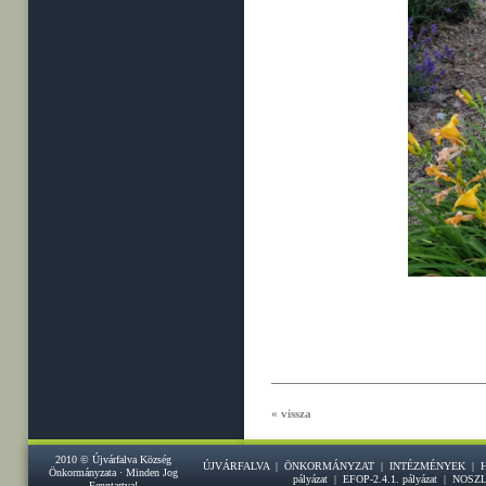
« vissza
2010 © Újvárfalva Község
ÚJVÁRFALVA
|
ÖNKORMÁNYZAT
|
INTÉZMÉNYEK
|
Önkormányzata · Minden Jog
pályázat
|
EFOP-2.4.1. pályázat
|
NOSZ
Fenntartva!