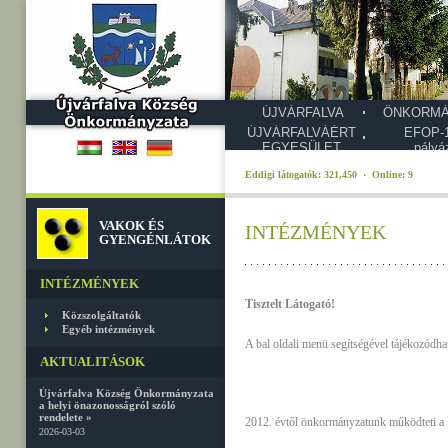
ÚJVÁRFALVA
ÖNKORMÁ
ÚJVÁRFALVÁÉRT
EFOP-1
EGYESÜLET
pályá
Eddigi látogatók: 321,450 · Online: 9
VAKOK ÉS
INTÉZMÉNYEK
GYENGÉNLÁTOK
INTÉZMÉNYEK
Tisztelt Látogató!
Közszolgáltatók
Egyéb intézmények
A bal oldali menü segítségével tájékozódh
AKTUALITÁSOK
Újvárfalva Község Önkormányzata
a helyi önazonosságról szóló
rendelete »
2012. évtől önkormányzatunk működteti a N
2026-03-03