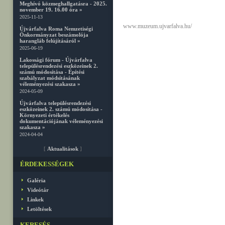
Meghívó közmeghallgatásra - 2025.
november 19. 16.00 óra »
2025-11-13
www.muzeum.ujvarfalva.hu/
Újvárfalva Roma Nemzetiségi
Önkormányzat beszámolója
harangláb felújításáról »
2025-06-19
Lakossági fórum - Újvárfalva
településrendezési eszközeinek 2.
számú módosítása - Építési
szabályzat módsításának
véleményezési szakasza »
2024-05-09
Újvárfalva településrendezési
eszközeinek 2. számú módosítása -
Környezeti értékelés
dokumentációjának véleményezési
szakasza »
2024-04-04
[
Aktualitások
]
ÉRDEKESSÉGEK
Galéria
Videótár
Linkek
Letöltések
KERESÉS