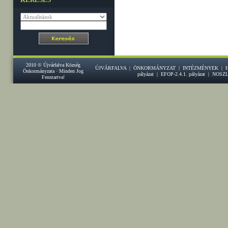
2010 © Újvárfalva Község
ÚJVÁRFALVA
|
ÖNKORMÁNYZAT
|
INTÉZMÉNYEK
|
Önkormányzata · Minden Jog
pályázat
|
EFOP-2.4.1. pályázat
|
NOSZ
Fenntartva!