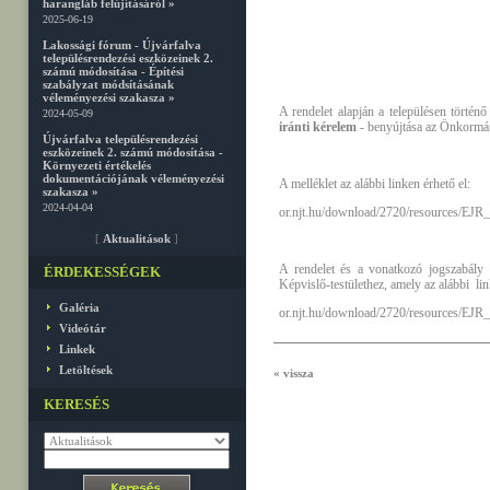
harangláb felújításáról »
2025-06-19
Lakossági fórum - Újvárfalva
településrendezési eszközeinek 2.
számú módosítása - Építési
szabályzat módsításának
véleményezési szakasza »
A rendelet alapján a településen történ
2024-05-09
iránti kérelem
- benyújtása az Önkormány
Újvárfalva településrendezési
eszközeinek 2. számú módosítása -
Környezeti értékelés
dokumentációjának véleményezési
A melléklet az alábbi linken érhető el:
szakasza »
2024-04-04
or.njt.hu/download/2720/resources/EJR
[
Aktualitások
]
A rendelet és a vonatkozó jogszabály 
ÉRDEKESSÉGEK
Képvislő-testülethez, amely az alábbi lin
Galéria
or.njt.hu/download/2720/resources/EJR
Videótár
Linkek
Letöltések
« vissza
KERESÉS