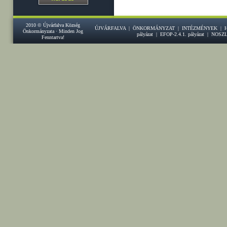
2010 © Újvárfalva Község
ÚJVÁRFALVA
|
ÖNKORMÁNYZAT
|
INTÉZMÉNYEK
|
Önkormányzata · Minden Jog
pályázat
|
EFOP-2.4.1. pályázat
|
NOSZ
Fenntartva!