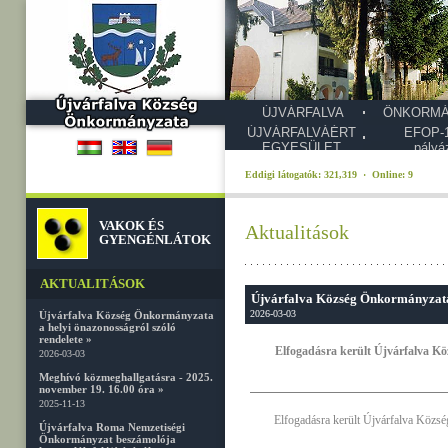
ÚJVÁRFALVA
ÖNKORMÁ
ÚJVÁRFALVÁÉRT
EFOP-1
EGYESÜLET
pályá
Eddigi látogatók: 321,319 · Online: 9
VAKOK ÉS
Aktualitások
GYENGÉNLÁTOK
AKTUALITÁSOK
Újvárfalva Község Önkormányzata 
2026-03-03
Újvárfalva Község Önkormányzata
a helyi önazonosságról szóló
rendelete »
Elfogadásra került Újvárfalva Kö
2026-03-03
Meghívó közmeghallgatásra - 2025.
november 19. 16.00 óra »
2025-11-13
Elfogadásra került Újvárfalva Közsé
Újvárfalva Roma Nemzetiségi
Önkormányzat beszámolója