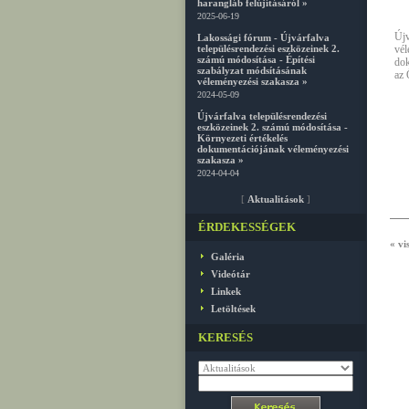
harangláb felújításáról »
2025-06-19
Új
Lakossági fórum - Újvárfalva
településrendezési eszközeinek 2.
vé
számú módosítása - Építési
dok
szabályzat módsításának
az 
véleményezési szakasza »
2024-05-09
Újvárfalva településrendezési
eszközeinek 2. számú módosítása -
Környezeti értékelés
dokumentációjának véleményezési
szakasza »
2024-04-04
[
Aktualitások
]
ÉRDEKESSÉGEK
« vi
Galéria
Videótár
Linkek
Letöltések
KERESÉS