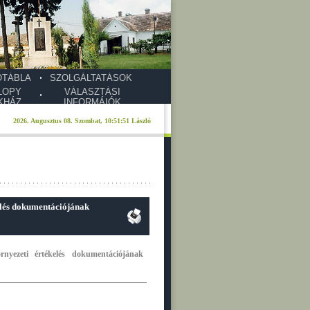
ŐTÁBLA
SZOLGÁLTATÁSOK
LOPY
VÁLASZTÁSI
KHÁZ
INFORMÁIÓK
kelés dokumentációjának
rnyezeti értékelés dokumentációjának