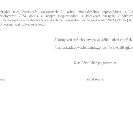
várfalva településrendezési eszközeinek 2. számú módosításához kapcsolódóan, a
kö
leményezése 2024. április 4. napján megkezdődött. A környezeti vizsgálat elindításá
umentációját és a módosítás tervezet véleményezési dokumentációját a 419/2021.(VII.15.) Kor
Önkormányzat nyilvánossá teszi!
A környezeti értékelés anyagai az alábbi linken érhetőek 
/main.arker.hu/owncloud/index.php/s/nWxJAlniRkgkb
Kiss Péter Pálné polgármester
ssza
oldal teteje