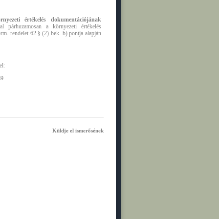
rnyezeti értékelés dokumentációjának
val párhuzamosan a környezeti értékelés
m. rendelet 62.§ (2) bek. b) pontja alapján
el:
89
Küldje el ismerősének