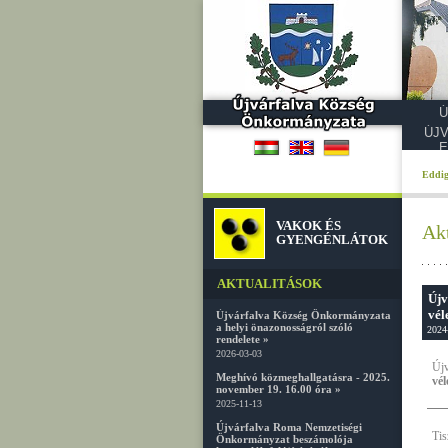
Ú
ÚJ
E
Eddig
VAKOK ÉS
Akt
GYENGÉNLÁTOK
AKTUALITÁSOK
Újv
vél
Újvárfalva Község Önkormányzata
a helyi önazonosságról szóló
2024
rendelete »
2026-03-03
Új
Meghívó közmeghallgatásra - 2025.
vé
november 19. 16.00 óra »
2025-11-13
Újvárfalva Roma Nemzetiségi
Tis
Önkormányzat beszámolója