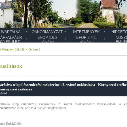
JVÁRFALVA
ÖNKORMÁNYZAT
INTÉZMÉNYEK
HIRDET
VÁRFALVÁÉRT
EFOP-1.6.2
EFOP-2.4.1.
NOSZ
GYESÜLET
pályázat
pályázat
EMLÉ
i látogatók: 321,329 · Online: 2
ualitások
árfalva településrendezési eszközeinek 2. számú módosítása - Környezeti érté
eményezési szakasza
-04-04
várfalva településrendezési eszközeinek 2. számú módosításához kapcsolódóan, a
kö
leményezése
2024. április 4. napján megkezdődött.
ztelt Érdeklődők!