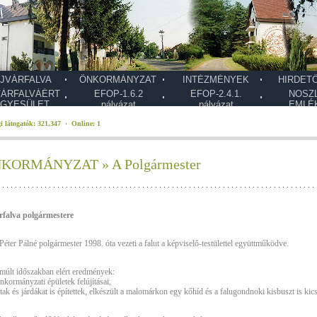
JVÁRFALVA
ÖNKORMÁNYZAT
INTÉZMÉNYEK
HIRDET
VÁRFALVÁÉRT
EFOP-1.6.2
EFOP-2.4.1.
NOSZ
GYESÜLET
pályázat
pályázat
EMLÉ
i látogatók: 321,347 · Online: 1
KORMÁNYZAT » A Polgármester
rfalva polgármestere
Péter Pálné polgármester 1998. óta vezeti a falut a képviselő-testülettel együttműködve.
múlt időszakban elért eredmények:
önkormányzati épületek felújításai,
utak és járdákat is építettek, elkészült a malomárkon egy kőhíd és a falugondnoki kisbuszt is kics