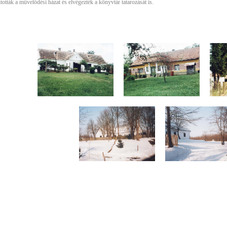
ították a művelődési házat és elvégezték a könyvtár tatarozását is.