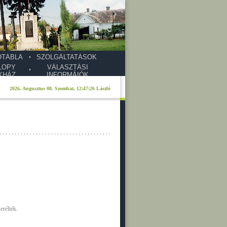
ŐTÁBLA
SZOLGÁLTATÁSOK
LOPY
VÁLASZTÁSI
KHÁZ
INFORMÁIÓK
erélték.