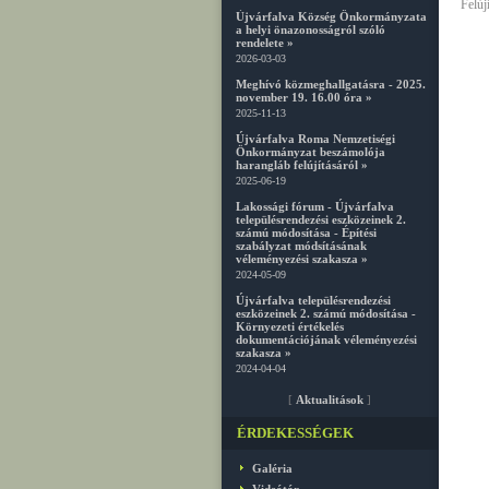
Felúj
Újvárfalva Község Önkormányzata
a helyi önazonosságról szóló
rendelete »
2026-03-03
Meghívó közmeghallgatásra - 2025.
november 19. 16.00 óra »
2025-11-13
Újvárfalva Roma Nemzetiségi
Önkormányzat beszámolója
harangláb felújításáról »
2025-06-19
Lakossági fórum - Újvárfalva
településrendezési eszközeinek 2.
számú módosítása - Építési
szabályzat módsításának
véleményezési szakasza »
2024-05-09
Újvárfalva településrendezési
eszközeinek 2. számú módosítása -
Környezeti értékelés
dokumentációjának véleményezési
szakasza »
2024-04-04
[
Aktualitások
]
ÉRDEKESSÉGEK
Galéria