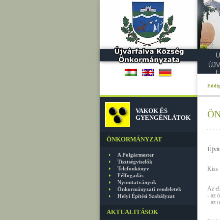
Ú
ÚJ
E
Eddig
VAKOK ÉS
ÖN
GYENGÉNLÁTOK
ÖNKORMÁNYZAT
Újvá
A Polgármester
Tisztségviselők
Telefonkönyv
Kiss 
Félfogadás
Nyomtatványok
Az el
Önkormányzati rendeletek
- az 
Helyi Építési Szabályzat
- az 
AKTUALITÁSOK