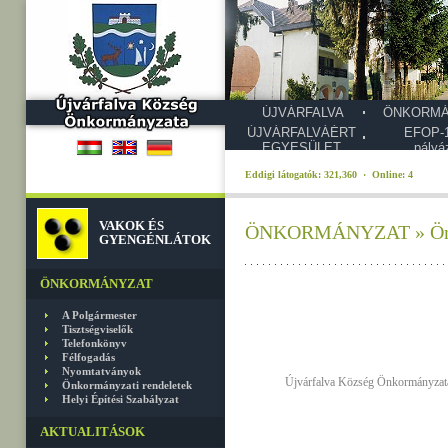
ÚJVÁRFALVA
ÖNKORMÁ
ÚJVÁRFALVÁÉRT
EFOP-1
EGYESÜLET
pályá
Eddigi látogatók: 321,360 · Online: 4
VAKOK ÉS
ÖNKORMÁNYZAT » Önko
GYENGÉNLÁTOK
ÖNKORMÁNYZAT
A Polgármester
Tisztségviselők
Telefonkönyv
Félfogadás
Nyomtatványok
Újvárfalva Község Önkormányzata Ké
Önkormányzati rendeletek
Helyi Építési Szabályzat
AKTUALITÁSOK