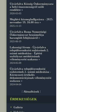
Újvárfalva Község Önkormányzata
a helyi önazonosságról szóló
rendelete »
2026-03-03
Meghívó közmeghallgatásra - 2025.
november 19. 16.00 óra »
2025-11-13
Újvárfalva Roma Nemzetiségi
Önkormányzat beszámolója
harangláb felújításáról »
2025-06-19
Lakossági fórum - Újvárfalva
településrendezési eszközeinek 2.
számú módosítása - Építési
szabályzat módsításának
véleményezési szakasza »
2024-05-09
Újvárfalva településrendezési
eszközeinek 2. számú módosítása -
Környezeti értékelés
dokumentációjának véleményezési
szakasza »
2024-04-04
[
Aktualitások
]
ÉRDEKESSÉGEK
Galéria