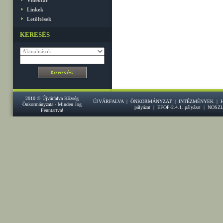
Videótár
Linkek
Letöltések
KERESÉS
2010 © Újvárfalva Község
ÚJVÁRFALVA
|
ÖNKORMÁNYZAT
|
INTÉZMÉNYEK
|
Önkormányzata · Minden Jog
pályázat
|
EFOP-2.4.1. pályázat
|
NOSZ
Fenntartva!