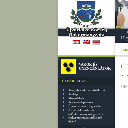
Ú
ÚJ
E
Eddig
VAKOK ÉS
ÚJ
GYENGÉNLÁTOK
ÚJVÁRFALVA
Feltöl
Településünk bemutatkozik
Térkép
Műemlékek
Testvértelepülések
Újvárfalváért Egyesület
Közérdekű adatok
e-Önkormányzat portál -
elektronikusan indítható
ügyek