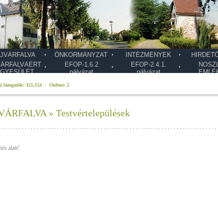
JVÁRFALVA
ÖNKORMÁNYZAT
INTÉZMÉNYEK
HIRDET
VÁRFALVÁÉRT
EFOP-1.6.2
EFOP-2.4.1.
NOSZ
GYESÜLET
pályázat
pályázat
EMLÉ
i látogatók: 321,154 · Online: 2
VÁRFALVA » Testvértelepülések
tés alatt!