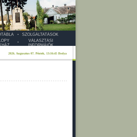
ŐTÁBLA
SZOLGÁLTATÁSOK
LOPY
VÁLASZTÁSI
KHÁZ
INFORMÁIÓK