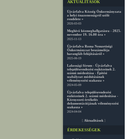
AKTUALITÁSOK
Újvárfalva Község Önkormányzata
a helyi önazonosságról szóló
rendelete »
2026-03-03
Meghívó közmeghallgatásra - 2025.
november 19. 16.00 óra »
2025-11-13
Újvárfalva Roma Nemzetiségi
Önkormányzat beszámolója
harangláb felújításáról »
2025-06-19
Lakossági fórum - Újvárfalva
településrendezési eszközeinek 2.
számú módosítása - Építési
szabályzat módsításának
véleményezési szakasza »
2024-05-09
Újvárfalva településrendezési
eszközeinek 2. számú módosítása -
Környezeti értékelés
dokumentációjának véleményezési
szakasza »
2024-04-04
[
Aktualitások
]
ÉRDEKESSÉGEK