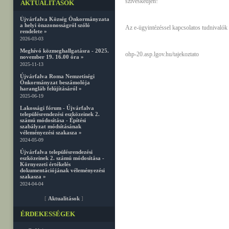
szíveskedjen!
AKTUALITÁSOK
Újvárfalva Község Önkormányzata
a helyi önazonosságról szóló
Az e-ügyintézéssel kapcsolatos tudnivalók a
rendelete »
2026-03-03
Meghívó közmeghallgatásra - 2025.
ohp-20.asp.lgov.hu/tajekoztato
november 19. 16.00 óra »
2025-11-13
Újvárfalva Roma Nemzetiségi
Önkormányzat beszámolója
harangláb felújításáról »
2025-06-19
Lakossági fórum - Újvárfalva
településrendezési eszközeinek 2.
számú módosítása - Építési
szabályzat módsításának
véleményezési szakasza »
2024-05-09
Újvárfalva településrendezési
eszközeinek 2. számú módosítása -
Környezeti értékelés
dokumentációjának véleményezési
szakasza »
2024-04-04
[
Aktualitások
]
ÉRDEKESSÉGEK