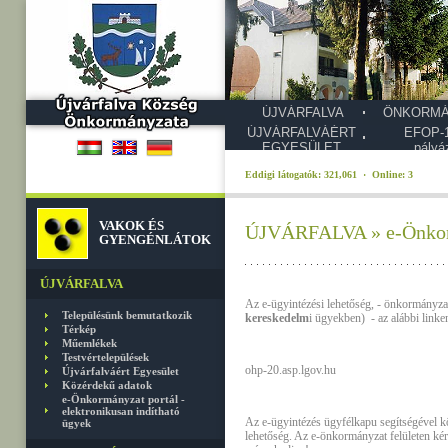
ÚJVÁRFALVA
ÖNKORMÁ
ÚJVÁRFALVÁÉRT
EFOP-1
EGYESÜLET
pályá
Eddigi látogatók: 321,061 · Online: 3
VAKOK ÉS
ÚJVÁRFALVA » e-Önkormá
GYENGÉNLÁTOK
ÚJVÁRFALVA
Az e-ügyintézési lehetőség, - önkormányza
Településünk bemutatkozik
kereskedelm
i ügyekben) - az alábbi linken
Térkép
Műemlékek
Testvértelepülések
ohp-20.asp.lgov.hu
Újvárfalváért Egyesület
Közérdekű adatok
e-Önkormányzat portál -
elektronikusan indítható
Az e-ügyintézés ügyfélkapu segítségével kö
ügyek
lehetőség. Az e-önkormányzat felületen k