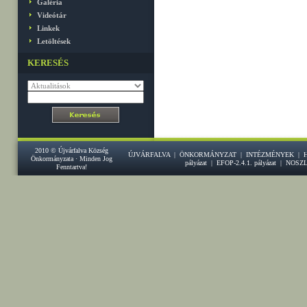
Galéria
Videótár
Linkek
Letöltések
KERESÉS
2010 © Újvárfalva Község
ÚJVÁRFALVA
|
ÖNKORMÁNYZAT
|
INTÉZMÉNYEK
|
Önkormányzata · Minden Jog
pályázat
|
EFOP-2.4.1. pályázat
|
NOSZ
Fenntartva!