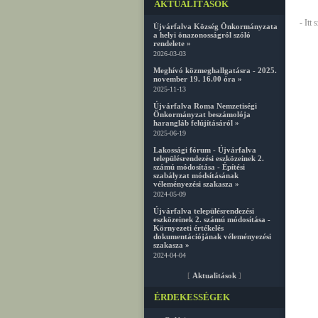
AKTUALITÁSOK
- Itt
Újvárfalva Község Önkormányzata
a helyi önazonosságról szóló
rendelete »
2026-03-03
Meghívó közmeghallgatásra - 2025.
november 19. 16.00 óra »
2025-11-13
Újvárfalva Roma Nemzetiségi
Önkormányzat beszámolója
harangláb felújításáról »
2025-06-19
Lakossági fórum - Újvárfalva
településrendezési eszközeinek 2.
számú módosítása - Építési
szabályzat módsításának
véleményezési szakasza »
2024-05-09
Újvárfalva településrendezési
eszközeinek 2. számú módosítása -
Környezeti értékelés
dokumentációjának véleményezési
szakasza »
2024-04-04
[
Aktualitások
]
ÉRDEKESSÉGEK