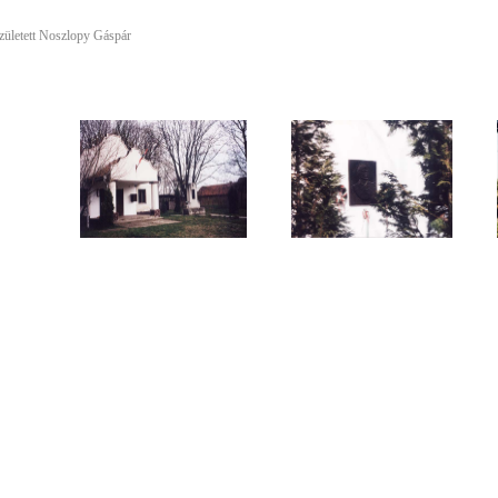
 született Noszlopy Gáspár