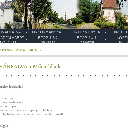
JVÁRFALVA
ÖNKORMÁNYZAT
INTÉZMÉNYEK
HIRDET
VÁRFALVÁÉRT
EFOP-1.6.2
EFOP-2.4.1.
NOSZ
GYESÜLET
pályázat
pályázat
EMLÉ
i látogatók: 321,054 · Online: 3
VÁRFALVA » Műemlékek
falva látnivalói
zlopy ház
chenyi vadászház
lenniumi park
 található a Somogy közepét jelző tábla is.
I.világháború előtt vízimalom és olajütő üzemelt
sségek