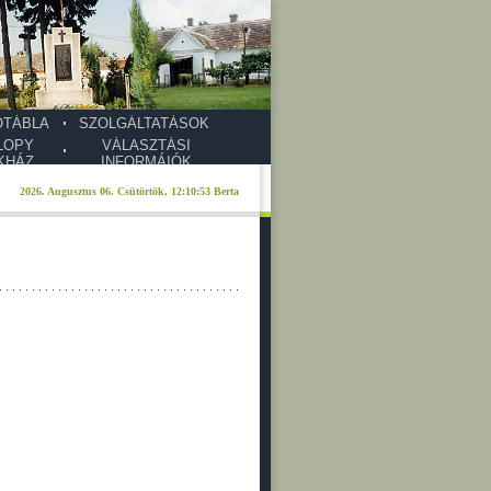
ŐTÁBLA
SZOLGÁLTATÁSOK
LOPY
VÁLASZTÁSI
KHÁZ
INFORMÁIÓK