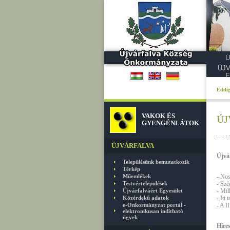
Ú
ÚJ
E
Eddig
VAKOK ÉS
ÚJ
GYENGÉNLÁTOK
ÚJVÁRFALVA
Újvár
Településünk bemutatkozik
Térkép
Műemlékek
- Nos
Testvértelepülések
- Szé
Újvárfalváért Egyesület
- Mil
Közérdekű adatok
- Itt
e-Önkormányzat portál -
- A I
elektronikusan indítható
ügyek
Híre