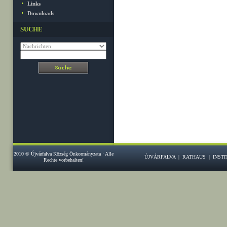
Links
Downloads
SUCHE
2010 © Újvárfalva Község Önkormányzata · Alle
ÚJVÁRFALVA
|
RATHAUS
|
INST
Rechte vorbehalten!