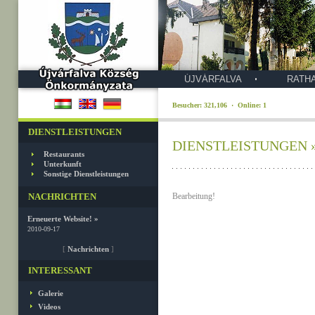
ÚJVÁRFALVA
RATH
Besucher: 321,106 · Online: 1
DIENSTLEISTUNGEN
DIENSTLEISTUNGEN » 
Restaurants
Unterkunft
Sonstige Dienstleistungen
NACHRICHTEN
Bearbeitung!
Erneuerte Website! »
2010-09-17
[
Nachrichten
]
INTERESSANT
Galerie
Videos