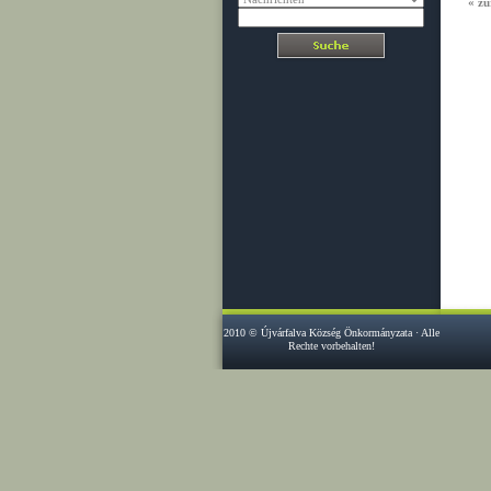
« zu
2010 © Újvárfalva Község Önkormányzata · Alle
Rechte vorbehalten!