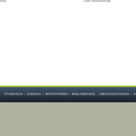
rück
Zum Seitenanfang
ÚJVÁRFALVA
|
RATHAUS
|
INSTITUTIONEN
|
REKLAMETAFEL
|
DIENSTLEISTUNGEN
|
N