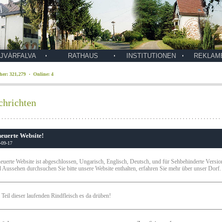
JVÁRFALVA
RATHAUS
INSTITUTIONEN
REKLAM
her: 321,279 · Online: 4
chrichten
euerte Website!
-09-17
euerte Website ist abgeschlossen, Ungarisch, Englisch, Deutsch, und für Sehbehinderte Version
 Aussehen durchsuchen Sie bitte unsere Website enthalten, erfahren Sie mehr über unser Dorf.
 Teil dieser laufenden Rindfleisch es da drüben!