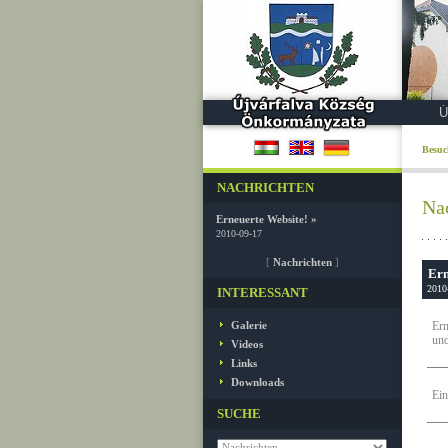
Ú
Besuc
NACHRICHTEN
Na
Erneuerte Website! »
2010-09-17
[
Nachrichten
]
Ern
2010
INTERESSANT
Galerie
Ern
und
Videos
Links
Downloads
Ein
SUCHE