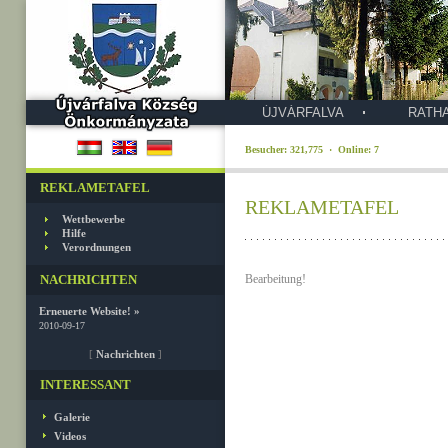
ÚJVÁRFALVA
RATH
Besucher: 321,775 · Online: 7
REKLAMETAFEL
REKLAMETAFEL
Wettbewerbe
Hilfe
Verordnungen
NACHRICHTEN
Bearbeitung!
Erneuerte Website! »
2010-09-17
[
Nachrichten
]
INTERESSANT
Galerie
Videos