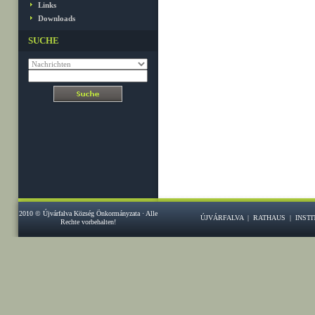
Links
Downloads
SUCHE
2010 © Újvárfalva Község Önkormányzata · Alle
ÚJVÁRFALVA
|
RATHAUS
|
INST
Rechte vorbehalten!