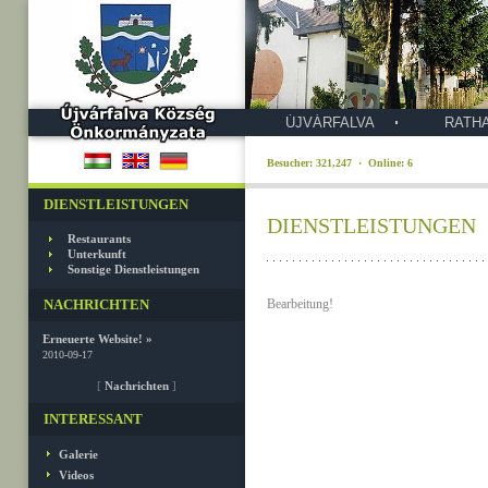
ÚJVÁRFALVA
RATH
Besucher: 321,247 · Online: 6
DIENSTLEISTUNGEN
DIENSTLEISTUNGEN
Restaurants
Unterkunft
Sonstige Dienstleistungen
NACHRICHTEN
Bearbeitung!
Erneuerte Website! »
2010-09-17
[
Nachrichten
]
INTERESSANT
Galerie
Videos