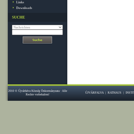
Links
Downloads
SUCHE
2010 © Újvárfalva Község Önkormányzata · Alle
ÚJVÁRFALVA
|
RATHAUS
|
INST
Rechte vorbehalten!