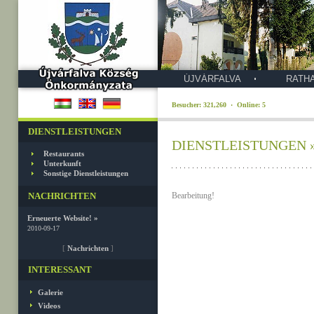
ÚJVÁRFALVA
RATH
Besucher: 321,260 · Online: 5
DIENSTLEISTUNGEN
DIENSTLEISTUNGEN » 
Restaurants
Unterkunft
Sonstige Dienstleistungen
NACHRICHTEN
Bearbeitung!
Erneuerte Website! »
2010-09-17
[
Nachrichten
]
INTERESSANT
Galerie
Videos