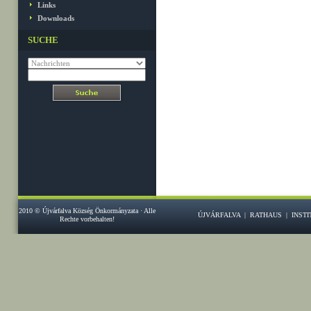
Links
Downloads
SUCHE
2010 © Újvárfalva Község Önkormányzata · Alle
ÚJVÁRFALVA
|
RATHAUS
|
INST
Rechte vorbehalten!